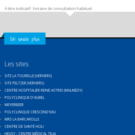
À titre indicatif : horaire de consultation habituel
Get in Touch
En savoir plus
Les sites
SITE LA TOURELLE (VERVIERS)
SITE PELTZER (VERVIERS)
CENTRE HOSPITALIER REINE ASTRID (MALMEDY)
POLYCLINIQUE D'AUBEL
MEYERBEER
POLYCLINIQUE CRESCEND'EAU
MRS LA BARCAROLLE
CENTRE DE SANTÉ HOLI
HEUSY - CENTRE MÉDICAL TILIA