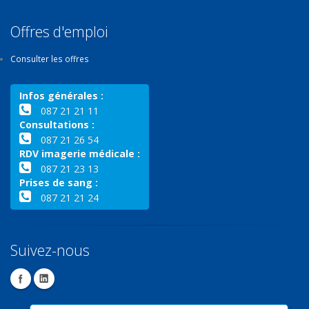
Offres d'emploi
Consulter les offres
Infos générales :
087 21 21 11
Consultations :
087 21 26 54
RDV imagerie médicale :
087 21 23 13
Prises de sang :
087 21 21 24
Suivez-nous