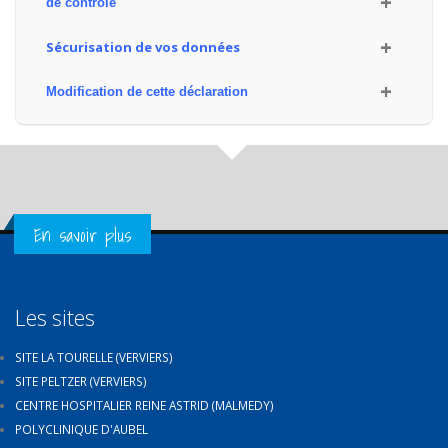
de contrôle
Sécurisation de vos données
Modification de cette déclaration
Get in Touch
En savoir plus
Les sites
SITE LA TOURELLE (VERVIERS)
SITE PELTZER (VERVIERS)
CENTRE HOSPITALIER REINE ASTRID (MALMEDY)
POLYCLINIQUE D'AUBEL