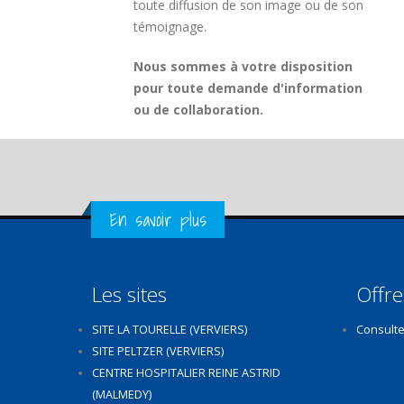
toute diffusion de son image ou de son
témoignage.
Nous sommes à votre disposition
pour toute demande d'information
ou de collaboration.
Get in Touch
En savoir plus
Les sites
Offre
SITE LA TOURELLE (VERVIERS)
Consulte
SITE PELTZER (VERVIERS)
CENTRE HOSPITALIER REINE ASTRID
(MALMEDY)