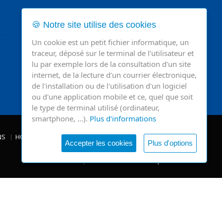
🍪 Notre site utilise des cookies
Un cookie est un petit fichier informatique, un
traceur, déposé sur le terminal de l’utilisateur et
lu par exemple lors de la consultation d'un site
internet, de la lecture d'un courrier électronique,
de l'installation ou de l'utilisation d'un logiciel
ou d'une application mobile et ce, quel que soit
le type de terminal utilisé (ordinateur,
smartphone, …).
Plus d'informations
NS
HOSPITALISATIONS
NEWS
NOS SITES
CHRV
Accepter les cookies
Plus d'options
Powered by
IMUSTBE
-
ESI Informatique