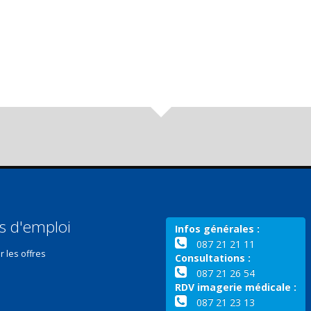
s d'emploi
Infos générales :
087 21 21 11
r les offres
Consultations :
087 21 26 54
RDV imagerie médicale :
087 21 23 13