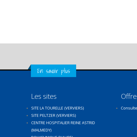
Get in Touch
En savoir plus
Les sites
Offre
SITE LA TOURELLE (VERVIERS)
Consulte
SITE PELTZER (VERVIERS)
CENTRE HOSPITALIER REINE ASTRID
(MALMEDY)