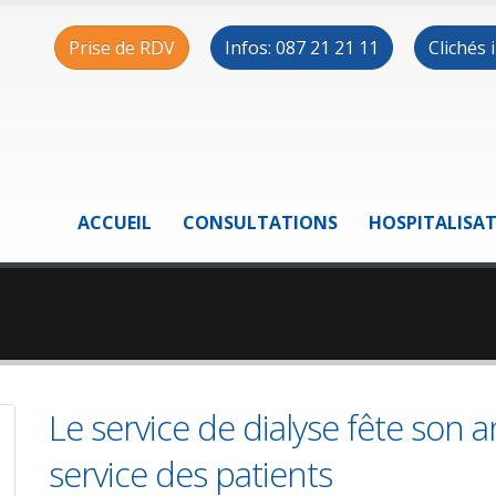
Prise de RDV
Infos: 087 21 21 11
Clichés
ACCUEIL
CONSULTATIONS
HOSPITALISA
Le service de dialyse fête son a
service des patients