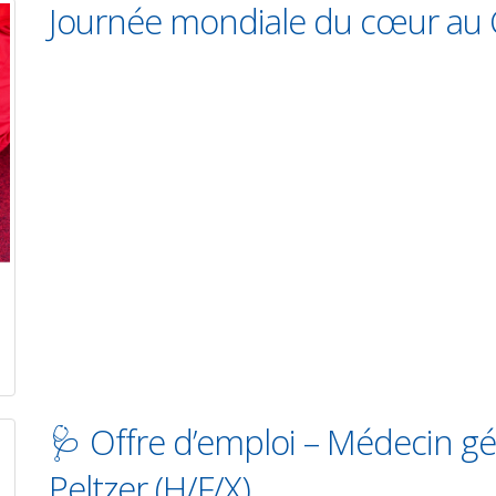
Journée mondiale du cœur au
🩺 Offre d’emploi – Médecin gén
Peltzer (H/F/X)