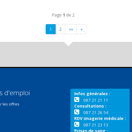
Page
1
de 2
Next
Next
1
2
»»
»
s d'emploi
Infos générales :
087 21 21 11
r les offres
Consultations :
087 21 26 54
RDV imagerie médicale :
087 21 23 13
Prises de sang :