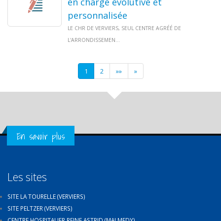
en charge évolutive et
personnalisée
LE CHR DE VERVIERS, SEUL CENTRE AGRÉÉ DE
L'ARRONDISSEMEN...
Next
Next
1
2
»»
»
Get in Touch
En savoir plus
Les sites
SITE LA TOURELLE (VERVIERS)
SITE PELTZER (VERVIERS)
CENTRE HOSPITALIER REINE ASTRID (MALMEDY)