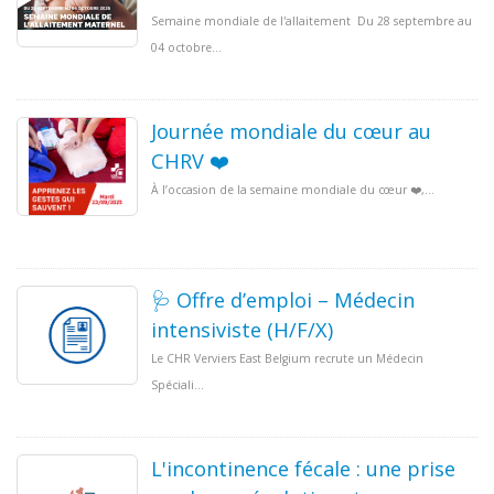
Semaine mondiale de l'allaitement Du 28 septembre au
04 octobre...
Journée mondiale du cœur au
CHRV ❤️
À l’occasion de la semaine mondiale du cœur ❤️,...
🩺 Offre d’emploi – Médecin
intensiviste (H/F/X)
Le CHR Verviers East Belgium recrute un Médecin
Spéciali...
L'incontinence fécale : une prise