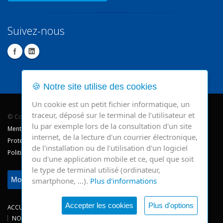
Suivez-nous
🍪 Notre site utilise des cookies
Un cookie est un petit fichier informatique, un
traceur, déposé sur le terminal de l’utilisateur et
© Copyright 2026 - CHR Verviers.
lu par exemple lors de la consultation d'un site
Mentions légales
internet, de la lecture d'un courrier électronique,
Protection des données
de l'installation ou de l'utilisation d'un logiciel
Politique de cookie
ou d'une application mobile et ce, quel que soit
le type de terminal utilisé (ordinateur,
Modifier mes préférences
smartphone, …).
Plus d'informations
Accepter les cookies
Plus d'options
ACCUEIL
CONSULTATIONS
HOSPITALISATIONS
NEWS
NOS SITES
CHRV