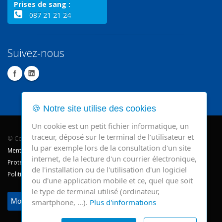
Prises de sang :
087 21 21 24
Suivez-nous
🍪 Notre site utilise des cookies
Un cookie est un petit fichier informatique, un
traceur, déposé sur le terminal de l’utilisateur et
© Copyright 2026 - CHR Verviers.
lu par exemple lors de la consultation d'un site
Mentions légales
internet, de la lecture d'un courrier électronique,
Protection des données
de l'installation ou de l'utilisation d'un logiciel
Politique de cookie
ou d'une application mobile et ce, quel que soit
le type de terminal utilisé (ordinateur,
Modifier mes préférences
smartphone, …).
Plus d'informations