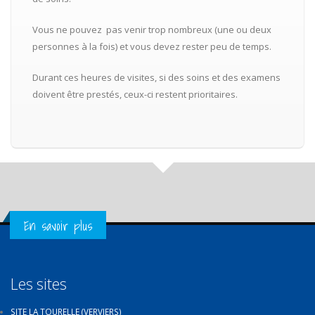
Vous ne pouvez pas venir trop nombreux (une ou deux
personnes à la fois) et vous devez rester peu de temps.
Durant ces heures de visites, si des soins et des examens
doivent être prestés, ceux-ci restent prioritaires.
Get in Touch
En savoir plus
Les sites
SITE LA TOURELLE (VERVIERS)