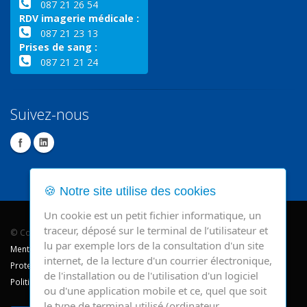
087 21 26 54
RDV imagerie médicale :
087 21 23 13
Prises de sang :
087 21 21 24
Suivez-nous
🍪 Notre site utilise des cookies
Un cookie est un petit fichier informatique, un
traceur, déposé sur le terminal de l’utilisateur et
© Copyright 2026 - CHR Verviers.
lu par exemple lors de la consultation d'un site
Mentions légales
internet, de la lecture d'un courrier électronique,
Protection des données
de l'installation ou de l'utilisation d'un logiciel
Politique de cookie
ou d'une application mobile et ce, quel que soit
le type de terminal utilisé (ordinateur,