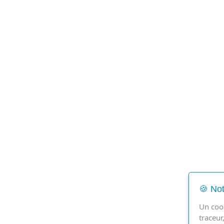
🍪 Not
Un cook
traceur