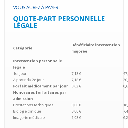
VOUS AUREZ À PAYER :
QUOTE-PART PERSONNELLE
LÉGALE
Bénéficiaire intervention
Catégorie
majorée
Intervention personnelle
légale
1er jour
7,18 €
47
À partir du 2e jour
7,18 €
20
Forfait médicament par jour
0,62 €
0,6
Honoraires forfaitaires par
admission
Prestations techniques
0,00 €
16
Biologie clinique
0,00 €
7,4
Imagerie médicale
1,98 €
6,2