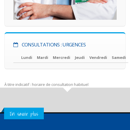
CONSULTATIONS : URGENCES
Lundi
Mardi
Mercredi
Jeudi
Vendredi
Samedi
À titre indicatif : horaire de consultation habituel
Get in Touch
En savoir plus