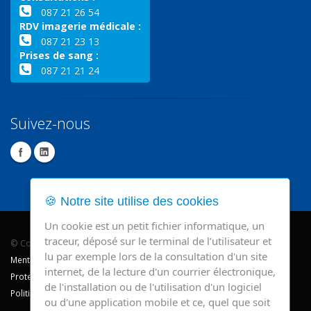
087 21 26 54
RDV imagerie médicale :
087 21 23 13
Prises de sang :
087 21 21 24
Suivez-nous
🍪 Notre site utilise des cookies
Un cookie est un petit fichier informatique, un
traceur, déposé sur le terminal de l’utilisateur et
© Copyright 2026 - CHR Verviers.
lu par exemple lors de la consultation d'un site
Mentions légales
internet, de la lecture d'un courrier électronique,
Protection des données
de l'installation ou de l'utilisation d'un logiciel
Politique de cookie
ou d'une application mobile et ce, quel que soit