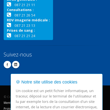
087 21 21 11
Consultations :
087 21 26 54
RDV imagerie médicale :
087 21 23 13
Prises de sang :
087 21 21 24
Suivez-nous
🍪 Notre site utilise des cookies
Un cookie est un petit fichier informatique, un
traceur, déposé sur le terminal de l’utilisateur et
© Copyright 2026 - CHR Verviers.
lu par exemple lors de la consultation d'un site
Mentions légales
internet, de la lecture d'un courrier électronique,
Protection des données