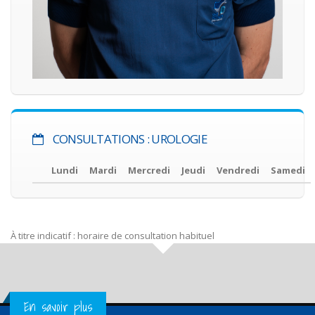
CONSULTATIONS : UROLOGIE
Lundi
Mardi
Mercredi
Jeudi
Vendredi
Samedi
À titre indicatif : horaire de consultation habituel
Get in Touch
En savoir plus