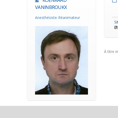
KOENRAAD
VANINBROUKX
Anesthésiste-Réanimateur
Si
À titre i