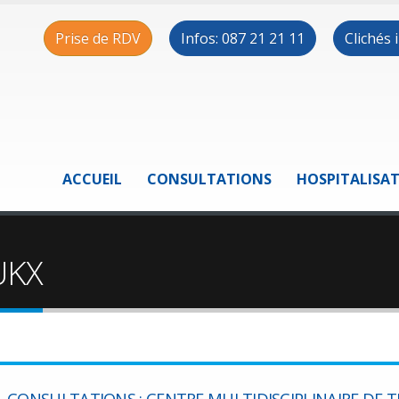
Prise de RDV
Infos: 087 21 21 11
Clichés
ACCUEIL
CONSULTATIONS
HOSPITALISA
UKX