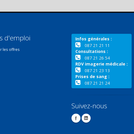
s d'emploi
Infos générales :
087 21 21 11
r les offres
Consultations :
087 21 26 54
RDV imagerie médicale :
087 21 23 13
Prises de sang :
087 21 21 24
Suivez-nous