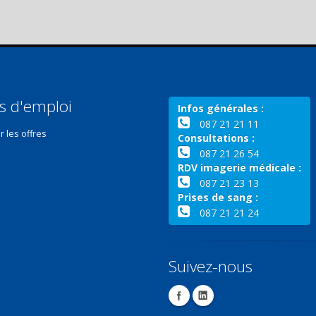
s d'emploi
Infos générales :
087 21 21 11
r les offres
Consultations :
087 21 26 54
RDV imagerie médicale :
087 21 23 13
Prises de sang :
087 21 21 24
Suivez-nous