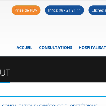
Prise de RDV
Infos: 087 21 21 11
Clichés
ACCUEIL
CONSULTATIONS
HOSPITALISA
OUT