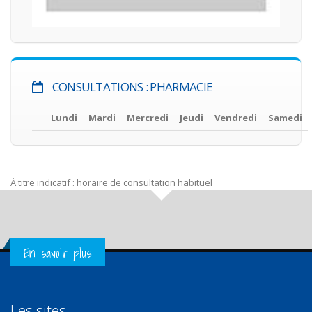
CONSULTATIONS : PHARMACIE
Lundi
Mardi
Mercredi
Jeudi
Vendredi
Samedi
À titre indicatif : horaire de consultation habituel
Get in Touch
En savoir plus
Les sites