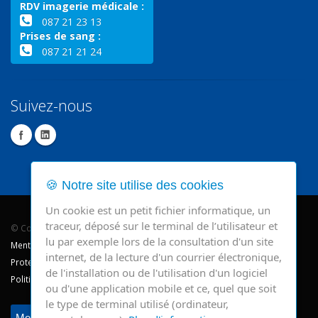
RDV imagerie médicale :
087 21 23 13
Prises de sang :
087 21 21 24
Suivez-nous
🍪 Notre site utilise des cookies
Un cookie est un petit fichier informatique, un
traceur, déposé sur le terminal de l’utilisateur et
© Copyright 2026 - CHR Verviers.
lu par exemple lors de la consultation d'un site
Mentions légales
internet, de la lecture d'un courrier électronique,
Protection des données
de l'installation ou de l'utilisation d'un logiciel
Politique de cookie
ou d'une application mobile et ce, quel que soit
le type de terminal utilisé (ordinateur,
Modifier mes préférences