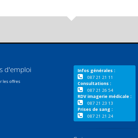
s d'emploi
Infos générales :
087 21 21 11
r les offres
Consultations :
087 21 26 54
RDV imagerie médicale :
087 21 23 13
Prises de sang :
087 21 21 24