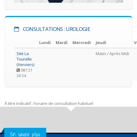
CONSULTATIONS : UROLOGIE
Lundi
Mardi
Mercredi
Jeudi
V
Site La
Matin
/ Après Midi
Tourelle
(Verviers)
087 21
26 54
À titre indicatif : horaire de consultation habituel
Get in Touch
En savoir plus