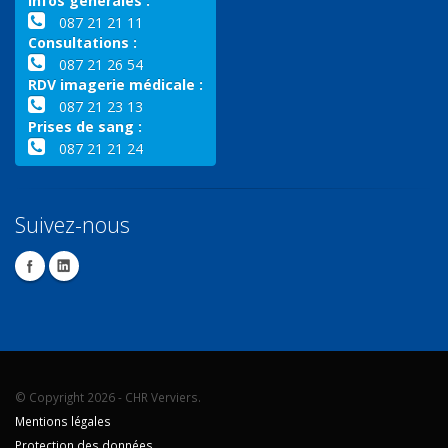
Infos générales :
087 21 21 11
Consultations :
087 21 26 54
RDV imagerie médicale :
087 21 23 13
Prises de sang :
087 21 21 24
Suivez-nous
© Copyright 2026 - CHR Verviers.
Mentions légales
Protection des données