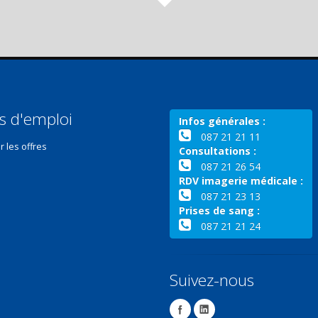
s d'emploi
Infos générales :
087 21 21 11
r les offres
Consultations :
087 21 26 54
RDV imagerie médicale :
087 21 23 13
Prises de sang :
087 21 21 24
Suivez-nous