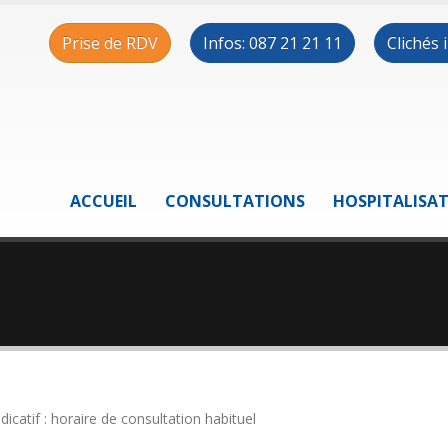
Prise de RDV
Infos: 087 21 21 11
Clichés
ACCUEIL
CONSULTATIONS
HOSPITALISA
ndicatif : horaire de consultation habituel