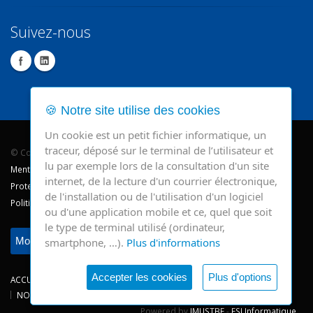
Suivez-nous
🍪 Notre site utilise des cookies
Un cookie est un petit fichier informatique, un
traceur, déposé sur le terminal de l’utilisateur et
© Copyright 2026 - CHR Verviers.
lu par exemple lors de la consultation d'un site
Mentions légales
internet, de la lecture d'un courrier électronique,
Protection des données
de l'installation ou de l'utilisation d'un logiciel
Politique de cookie
ou d'une application mobile et ce, quel que soit
le type de terminal utilisé (ordinateur,
Modifier mes préférences
smartphone, …).
Plus d'informations
Accepter les cookies
Plus d'options
ACCUEIL
CONSULTATIONS
HOSPITALISATIONS
NEWS
NOS SITES
CHRV
Powered by
IMUSTBE
-
ESI Informatique