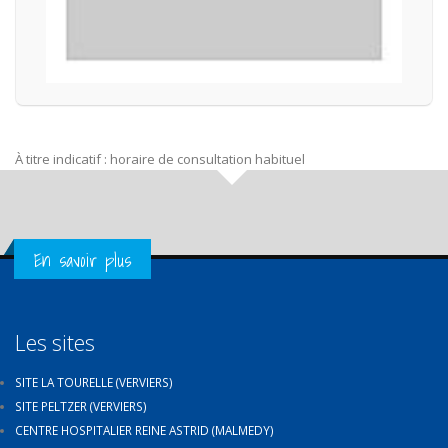
À titre indicatif : horaire de consultation habituel
Get in Touch
En savoir plus
Les sites
SITE LA TOURELLE (VERVIERS)
SITE PELTZER (VERVIERS)
CENTRE HOSPITALIER REINE ASTRID (MALMEDY)