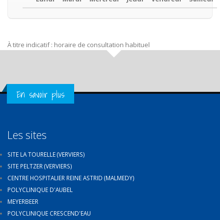
À titre indicatif : horaire de consultation habituel
Get in Touch
En savoir plus
Les sites
SITE LA TOURELLE (VERVIERS)
SITE PELTZER (VERVIERS)
CENTRE HOSPITALIER REINE ASTRID (MALMEDY)
POLYCLINIQUE D'AUBEL
MEYERBEER
POLYCLINIQUE CRESCEND'EAU