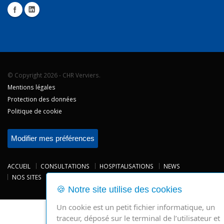
© Copyright 2026 - CHR Verviers.
Mentions légales
Protection des données
Politique de cookie
Modifier mes préférences
ACCUEIL
CONSULTATIONS
HOSPITALISATIONS
NEWS
NOS SITES
CHRV
Powered by
IMUSTBE
-
ESI Informatique
🍪 Notre site utilise des cookies
Un cookie est un petit fichier informatique, un
traceur, déposé sur le terminal de l’utilisateur et