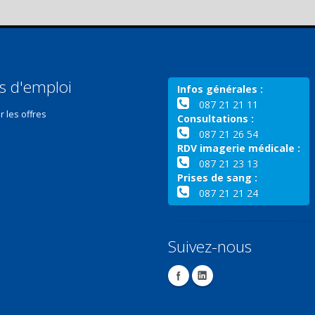
s d'emploi
Infos générales :
087 21 21 11
r les offres
Consultations :
087 21 26 54
RDV imagerie médicale :
087 21 23 13
Prises de sang :
087 21 21 24
Suivez-nous