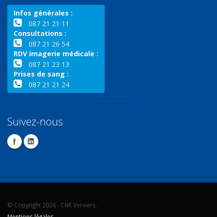
Infos générales :
087 21 21 11
Consultations :
087 21 26 54
RDV imagerie médicale :
087 21 23 13
Prises de sang :
087 21 21 24
Suivez-nous
© Copyright 2026 - CHR Verviers.
Mentions légales