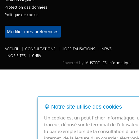
Protection des données
Politique de cookie
Modifier mes préférences
ACCUEIL
CONSULTATIONS
HOSPITALISATIONS
NEWS
NOS SITES
CHRV
Powered by
IMUSTBE
-
ESI Informatique
🍪 Notre site utilise des cookies
Un cookie est un petit fichier informatique, 
traceur, déposé sur le terminal de l’utilisateu
lu par exemple lors de la consultation d'un s
internet, de la lecture d'un courrier électron