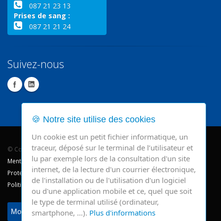
087 21 23 13
Prises de sang :
087 21 21 24
Suivez-nous
🍪 Notre site utilise des cookies
Un cookie est un petit fichier informatique, un
traceur, déposé sur le terminal de l’utilisateur et
© Copyright 2026 - CHR Verviers.
lu par exemple lors de la consultation d'un site
Mentions légales
internet, de la lecture d'un courrier électronique,
Protection des données
de l'installation ou de l'utilisation d'un logiciel
Politique de cookie
ou d'une application mobile et ce, quel que soit
le type de terminal utilisé (ordinateur,
Modifier mes préférences
smartphone, …).
Plus d'informations