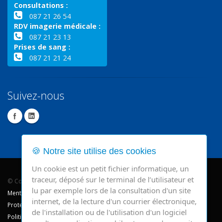
Consultations :
087 21 26 54
RDV imagerie médicale :
087 21 23 13
Prises de sang :
087 21 21 24
Suivez-nous
🍪 Notre site utilise des cookies
Un cookie est un petit fichier informatique, un
traceur, déposé sur le terminal de l’utilisateur et
© Copyright 2026 - CHR Verviers.
lu par exemple lors de la consultation d'un site
Mentions légales
internet, de la lecture d'un courrier électronique,
Protection des données
de l'installation ou de l'utilisation d'un logiciel
Politique de cookie