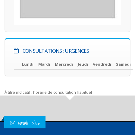
CONSULTATIONS : URGENCES
Lundi
Mardi
Mercredi
Jeudi
Vendredi
Samedi
À titre indicatif : horaire de consultation habituel
Get in Touch
En savoir plus