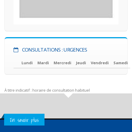
CONSULTATIONS : URGENCES
Lundi
Mardi
Mercredi
Jeudi
Vendredi
Samedi
À titre indicatif : horaire de consultation habituel
Get in Touch
En savoir plus