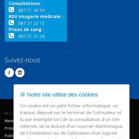
Consultations :
087 21 26 54
RDV imagerie médicale :
087 21 23 13
Prises de sang :
087 21 21 24
Suivez-nous
🍪 Notre site utilise des cookies
Un cookie est un petit fichier informatique, un
traceur, déposé sur le terminal de l’utilisateur et
© Copyright 2026 - CHR Verviers.
lu par exemple lors de la consultation d'un site
Mentions légales
internet, de la lecture d'un courrier électronique,
Protection des données
de l'installation ou de l'utilisation d'un logiciel
Politique de cookie