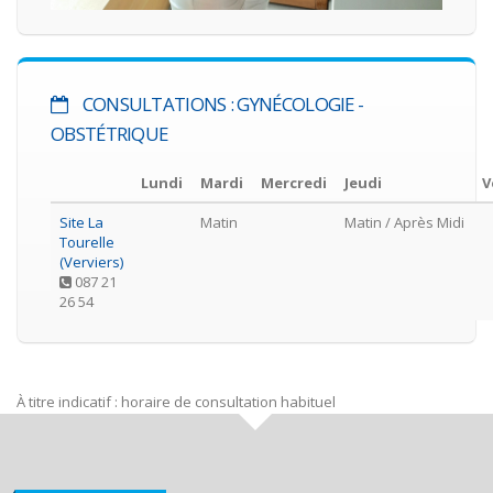
CONSULTATIONS : GYNÉCOLOGIE -
OBSTÉTRIQUE
Lundi
Mardi
Mercredi
Jeudi
V
Site La
Matin
Matin
/ Après Midi
Tourelle
(Verviers)
087 21
26 54
À titre indicatif : horaire de consultation habituel