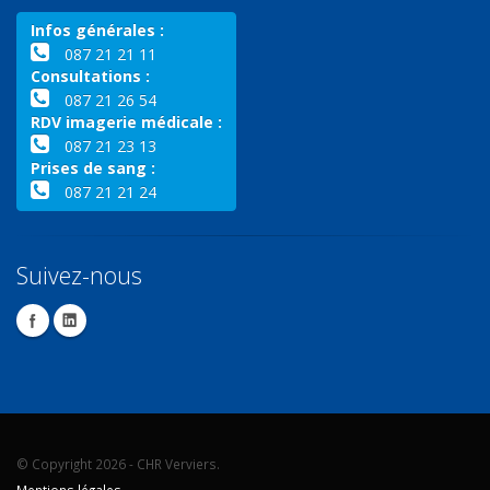
Infos générales :
087 21 21 11
Consultations :
087 21 26 54
RDV imagerie médicale :
087 21 23 13
Prises de sang :
087 21 21 24
Suivez-nous
© Copyright 2026 - CHR Verviers.
Mentions légales