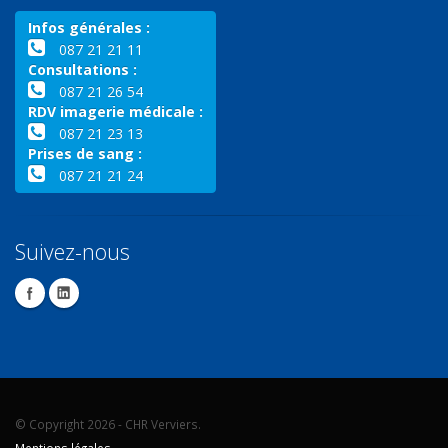
Infos générales :
087 21 21 11
Consultations :
087 21 26 54
RDV imagerie médicale :
087 21 23 13
Prises de sang :
087 21 21 24
Suivez-nous
© Copyright 2026 - CHR Verviers.
Mentions légales