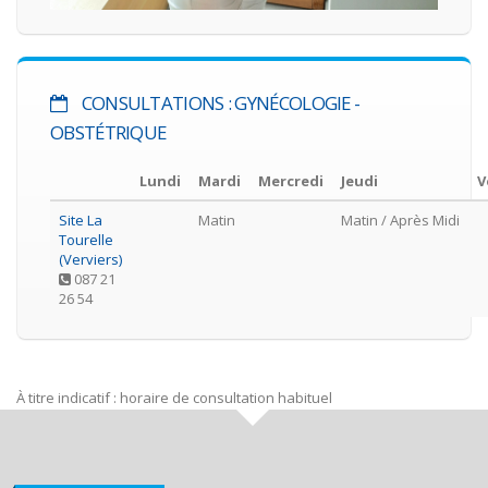
CONSULTATIONS : GYNÉCOLOGIE -
OBSTÉTRIQUE
Lundi
Mardi
Mercredi
Jeudi
V
Site La
Matin
Matin
/ Après Midi
Tourelle
(Verviers)
087 21
26 54
À titre indicatif : horaire de consultation habituel