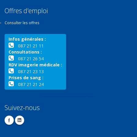
Offres d'emploi
Consulter les offres
Infos générales :
087 21 21 11
Consultations :
087 21 26 54
RDV imagerie médicale :
087 21 23 13
Prises de sang :
087 21 21 24
Suivez-nous