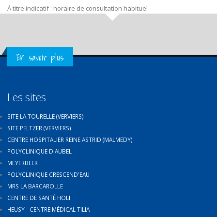
À titre indicatif : horaire de consultation habituel
Get in Touch
En savoir plus
Les sites
SITE LA TOURELLE (VERVIERS)
SITE PELTZER (VERVIERS)
CENTRE HOSPITALIER REINE ASTRID (MALMEDY)
POLYCLINIQUE D'AUBEL
MEYERBEER
POLYCLINIQUE CRESCEND'EAU
MRS LA BARCAROLLE
CENTRE DE SANTÉ HOLI
HEUSY - CENTRE MÉDICAL TILIA