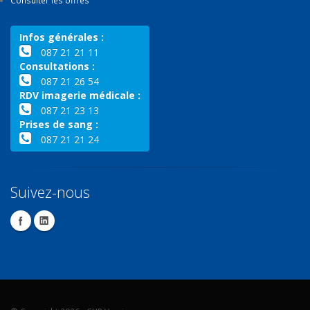
Infos générales :
087 21 21 11
Consultations :
087 21 26 54
RDV imagerie médicale :
087 21 23 13
Prises de sang :
087 21 21 24
Suivez-nous