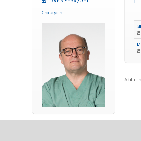
YVES PERIQUET
Chirurgien
Si
M
À titre i