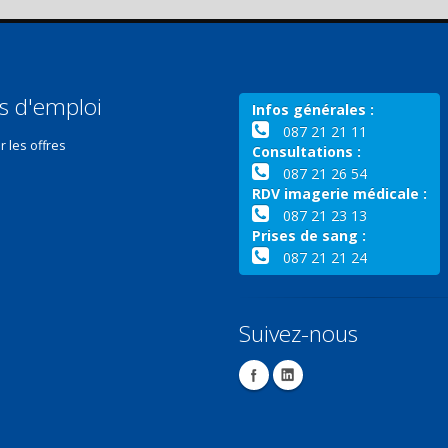
s d'emploi
Infos générales :
087 21 21 11
r les offres
Consultations :
087 21 26 54
RDV imagerie médicale :
087 21 23 13
Prises de sang :
087 21 21 24
Suivez-nous