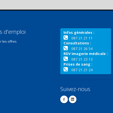
s d'emploi
Infos générales :
087 21 21 11
r les offres
Consultations :
087 21 26 54
RDV imagerie médicale :
087 21 23 13
Prises de sang :
087 21 21 24
Suivez-nous