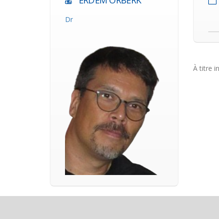
ERDEM ORBERK
Dr
À titre i