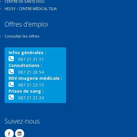
CENTRE DE SANTÉ HOLI
HEUSY - CENTRE MÉDICAL TILIA
Offres d'emploi
Consulter les offres
Infos générales :
087 21 21 11
Consultations :
087 21 26 54
RDV imagerie médicale :
087 21 23 13
Prises de sang :
087 21 21 24
Suivez-nous