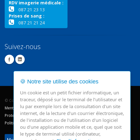
RDV imagerie médicale :
087 21 23 13
Prises de sang :
087 21 21 24
Suivez-nous
🍪 Notre site utilise des cookies
Un cookie est un petit fichier informatique, un
traceur, déposé sur le terminal de l’utilisateur et
© Copyright 2026 - CHR Verviers.
lu par exemple lors de la consultation d'un site
Mentions légales
internet, de la lecture d'un courrier électronique,
Protection des données
de l'installation ou de l'utilisation d'un logiciel
Politique de cookie
ou d'une application mobile et ce, quel que soit
le type de terminal utilisé (ordinateur,
Modifier mes préférences