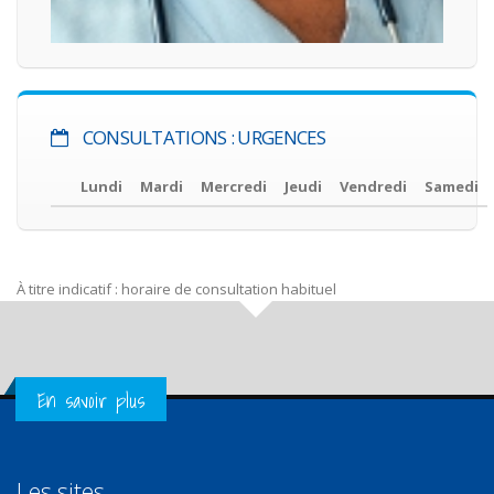
CONSULTATIONS : URGENCES
Lundi
Mardi
Mercredi
Jeudi
Vendredi
Samedi
À titre indicatif : horaire de consultation habituel
Get in Touch
En savoir plus
Les sites