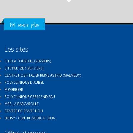
Get in Touch
En savoir plus
Les sites
SITE LA TOURELLE (VERVIERS)
SITE PELTZER (VERVIERS)
CENTRE HOSPITALIER REINE ASTRID (MALMEDY)
POLYCLINIQUE D'AUBEL
MEYERBEER
POLYCLINIQUE CRESCEND'EAU
MRS LA BARCAROLLE
CENTRE DE SANTÉ HOLI
HEUSY - CENTRE MÉDICAL TILIA
Offres d'emploi