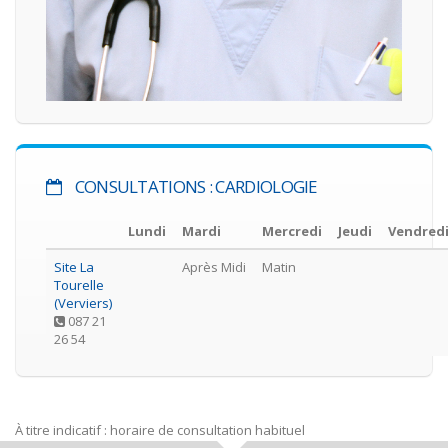
CONSULTATIONS : CARDIOLOGIE
Lundi
Mardi
Mercredi
Jeudi
Vendred
Site La
Après Midi
Matin
Tourelle
(Verviers)
087 21
26 54
À titre indicatif : horaire de consultation habituel