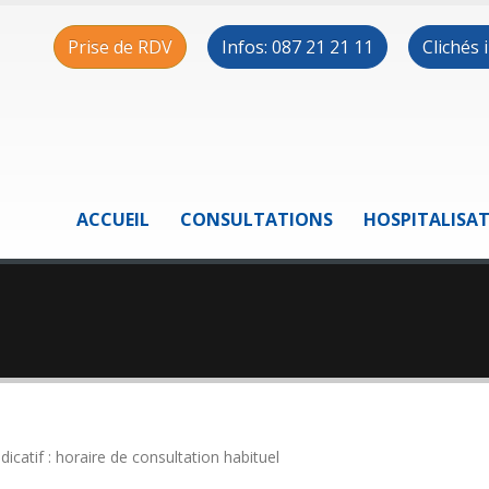
Prise de RDV
Infos: 087 21 21 11
Clichés
ACCUEIL
CONSULTATIONS
HOSPITALISA
ndicatif : horaire de consultation habituel