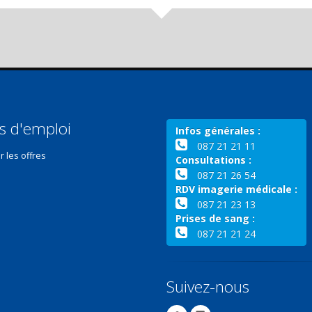
s d'emploi
Infos générales :
087 21 21 11
r les offres
Consultations :
087 21 26 54
RDV imagerie médicale :
087 21 23 13
Prises de sang :
087 21 21 24
Suivez-nous