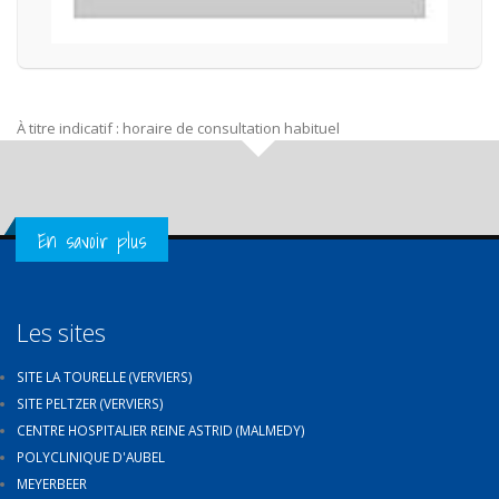
À titre indicatif : horaire de consultation habituel
Get in Touch
En savoir plus
Les sites
SITE LA TOURELLE (VERVIERS)
SITE PELTZER (VERVIERS)
CENTRE HOSPITALIER REINE ASTRID (MALMEDY)
POLYCLINIQUE D'AUBEL
MEYERBEER