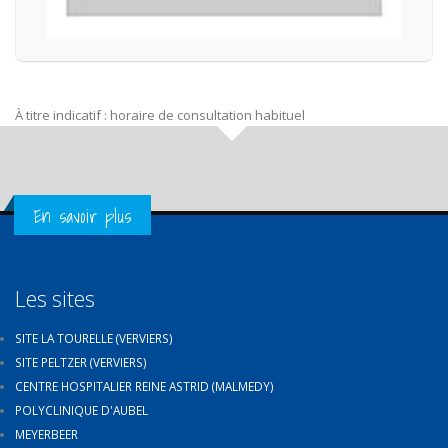
À titre indicatif : horaire de consultation habituel
Get in Touch
En savoir plus
Les sites
SITE LA TOURELLE (VERVIERS)
SITE PELTZER (VERVIERS)
CENTRE HOSPITALIER REINE ASTRID (MALMEDY)
POLYCLINIQUE D'AUBEL
MEYERBEER