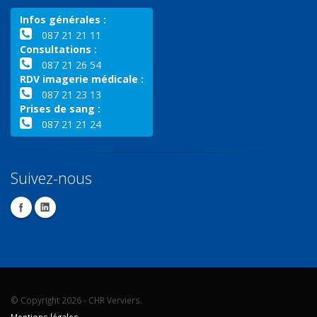
Infos générales :
087 21 21 11
Consultations :
087 21 26 54
RDV imagerie médicale :
087 21 23 13
Prises de sang :
087 21 21 24
Suivez-nous
© Copyright 2026 - CHR Verviers.