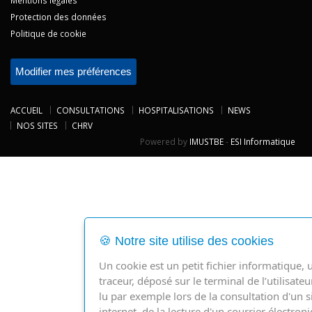
Mentions légales
Protection des données
Politique de cookie
Modifier mes préférences
ACCUEIL
CONSULTATIONS
HOSPITALISATIONS
NEWS
NOS SITES
CHRV
Powered by
IMUSTBE
-
ESI Informatique
🍪 Notre site utilise des cookies
Un cookie est un petit fichier informatique, 
traceur, déposé sur le terminal de l’utilisateu
lu par exemple lors de la consultation d'un s
internet, de la lecture d'un courrier électron