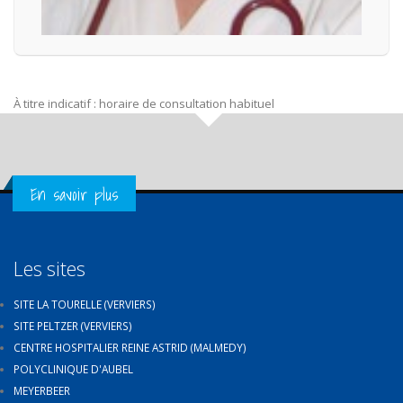
À titre indicatif : horaire de consultation habituel
Get in Touch
En savoir plus
Les sites
SITE LA TOURELLE (VERVIERS)
SITE PELTZER (VERVIERS)
CENTRE HOSPITALIER REINE ASTRID (MALMEDY)
POLYCLINIQUE D'AUBEL
MEYERBEER