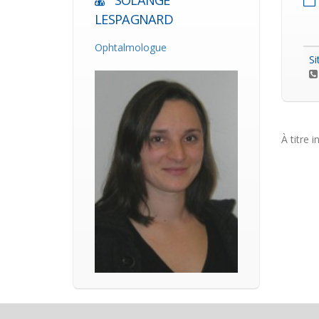
SOLANGE
LESPAGNARD
Ophtalmologue
Si
À titre i