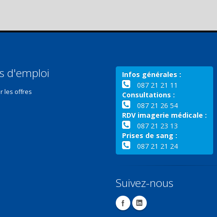
s d'emploi
Infos générales :
087 21 21 11
r les offres
Consultations :
087 21 26 54
RDV imagerie médicale :
087 21 23 13
Prises de sang :
087 21 21 24
Suivez-nous