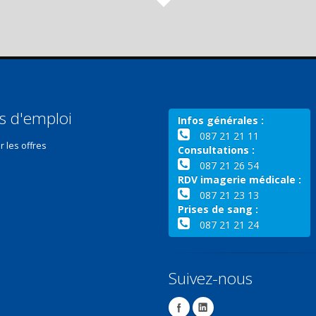
s d'emploi
Infos générales :
087 21 21 11
r les offres
Consultations :
087 21 26 54
RDV imagerie médicale :
087 21 23 13
Prises de sang :
087 21 21 24
Suivez-nous