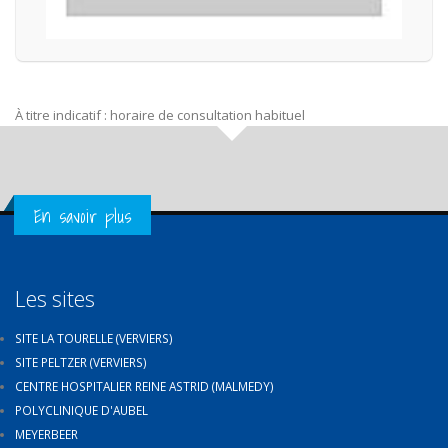
À titre indicatif : horaire de consultation habituel
Get in Touch
En savoir plus
Les sites
SITE LA TOURELLE (VERVIERS)
SITE PELTZER (VERVIERS)
CENTRE HOSPITALIER REINE ASTRID (MALMEDY)
POLYCLINIQUE D'AUBEL
MEYERBEER