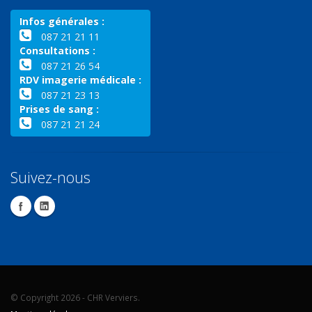
Infos générales :
087 21 21 11
Consultations :
087 21 26 54
RDV imagerie médicale :
087 21 23 13
Prises de sang :
087 21 21 24
Suivez-nous
© Copyright 2026 - CHR Verviers.