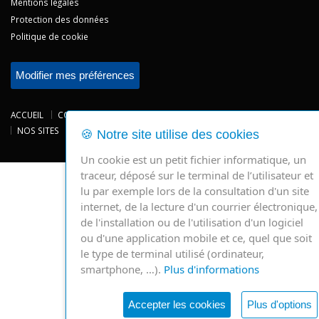
Mentions légales
Protection des données
Politique de cookie
Modifier mes préférences
ACCUEIL
CONSULTATIONS
HOSPITALISATIONS
NEWS
NOS SITES
CHRV
🍪 Notre site utilise des cookies
Powered by
IMUSTBE
-
ESI Informatique
Un cookie est un petit fichier informatique, un
traceur, déposé sur le terminal de l’utilisateur et
lu par exemple lors de la consultation d'un site
internet, de la lecture d'un courrier électronique,
de l'installation ou de l'utilisation d'un logiciel
ou d'une application mobile et ce, quel que soit
le type de terminal utilisé (ordinateur,
smartphone, …).
Plus d'informations
Accepter les cookies
Plus d'options