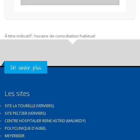
À titre indicatif : horaire de consultation habituel
Get in Touch
En savoir plus
Les sites
SITE LA TOURELLE (VERVIERS)
SITE PELTZER (VERVIERS)
CENTRE HOSPITALIER REINE ASTRID (MALMEDY)
POLYCLINIQUE D'AUBEL
MEYERBEER