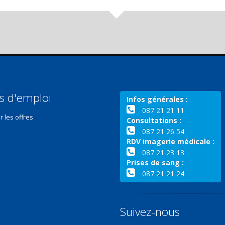
s d'emploi
Infos générales :
087 21 21 11
r les offres
Consultations :
087 21 26 54
RDV imagerie médicale :
087 21 23 13
Prises de sang :
087 21 21 24
Suivez-nous