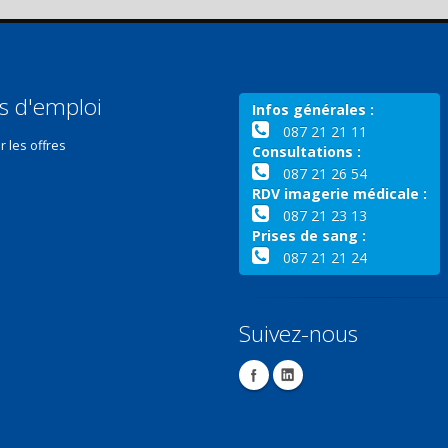
s d'emploi
Infos générales :
087 21 21 11
r les offres
Consultations :
087 21 26 54
RDV imagerie médicale :
087 21 23 13
Prises de sang :
087 21 21 24
Suivez-nous