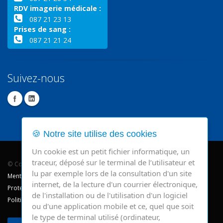
RDV imagerie médicale :
087 21 23 13
Prises de sang :
087 21 21 24
Suivez-nous
🍪 Notre site utilise des cookies
Un cookie est un petit fichier informatique, un
traceur, déposé sur le terminal de l’utilisateur et
© Copyright 2026 - CHR Verviers.
lu par exemple lors de la consultation d'un site
Mentions légales
internet, de la lecture d'un courrier électronique,
Protection des données
de l'installation ou de l'utilisation d'un logiciel
Politique de cookie
ou d'une application mobile et ce, quel que soit
le type de terminal utilisé (ordinateur,