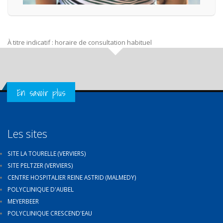
À titre indicatif : horaire de consultation habituel
Get in Touch
En savoir plus
Les sites
SITE LA TOURELLE (VERVIERS)
SITE PELTZER (VERVIERS)
CENTRE HOSPITALIER REINE ASTRID (MALMEDY)
POLYCLINIQUE D'AUBEL
MEYERBEER
POLYCLINIQUE CRESCEND'EAU