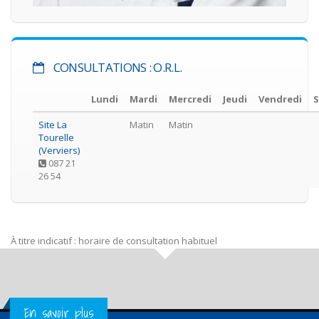
CONSULTATIONS : O.R.L.
Lundi
Mardi
Mercredi
Jeudi
Vendredi
Site La
Matin
Matin
Tourelle
(Verviers)
087 21
26 54
À titre indicatif : horaire de consultation habituel
Get in Touch
En savoir plus