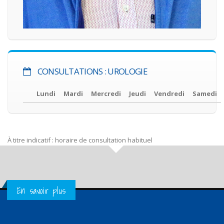
CONSULTATIONS : UROLOGIE
Lundi
Mardi
Mercredi
Jeudi
Vendredi
Samedi
À titre indicatif : horaire de consultation habituel
Get in Touch
En savoir plus