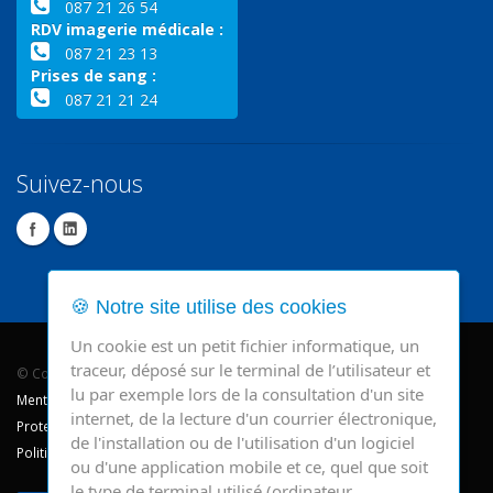
087 21 26 54
RDV imagerie médicale :
087 21 23 13
Prises de sang :
087 21 21 24
Suivez-nous
🍪 Notre site utilise des cookies
Un cookie est un petit fichier informatique, un
traceur, déposé sur le terminal de l’utilisateur et
© Copyright 2026 - CHR Verviers.
lu par exemple lors de la consultation d'un site
Mentions légales
internet, de la lecture d'un courrier électronique,
Protection des données
de l'installation ou de l'utilisation d'un logiciel
Politique de cookie
ou d'une application mobile et ce, quel que soit
le type de terminal utilisé (ordinateur,