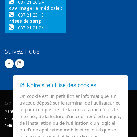
087 21 26 54
RDV imagerie médicale :
087 21 23 13
Prises de sang :
087 21 21 24
Suivez-nous
🍪 Notre site utilise des cookies
Un cookie est un petit fichier informatique, un
traceur, déposé sur le terminal de l’utilisateur et
© Copyright 2026 - CHR Verviers.
lu par exemple lors de la consultation d'un site
Mentions légales
internet, de la lecture d'un courrier électronique,
Protection des données
de l'installation ou de l'utilisation d'un logiciel
Politique de cookie
ou d'une application mobile et ce, quel que soit
le type de terminal utilisé (ordinateur,