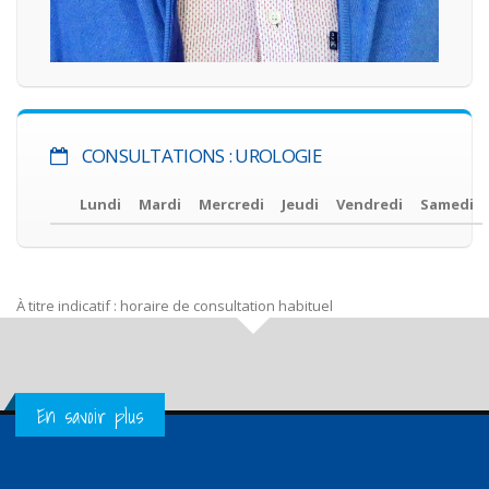
CONSULTATIONS : UROLOGIE
Lundi
Mardi
Mercredi
Jeudi
Vendredi
Samedi
À titre indicatif : horaire de consultation habituel
Get in Touch
En savoir plus