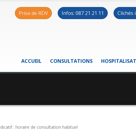
Prise de RDV
Infos: 087 21 21 11
Clichés
ACCUEIL
CONSULTATIONS
HOSPITALISA
ndicatif : horaire de consultation habituel