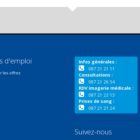
s d'emploi
Infos générales :
087 21 21 11
r les offres
Consultations :
087 21 26 54
RDV imagerie médicale :
087 21 23 13
Prises de sang :
087 21 21 24
Suivez-nous